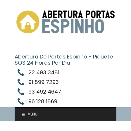
Skip
to
content
Abertura De Portas Espinho - Piquete
SOS 24 Horas Por Dia
22 493 3481
91 899 7293
93 492 4647
96 128 1869
MENU